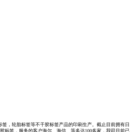
品标签，轮胎标签等不干胶标签产品的印刷生产。截止目前拥有日
干胶标签，服务的客户海尔、海信、等多达100多家，我司目前已