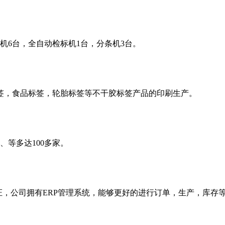
机6台，全自动检标机1台，分条机3台。
签，食品标签，轮胎标签等不干胶标签产品的印刷生产。
、等多达100多家。
保认证，公司拥有ERP管理系统，能够更好的进行订单，生产，库存