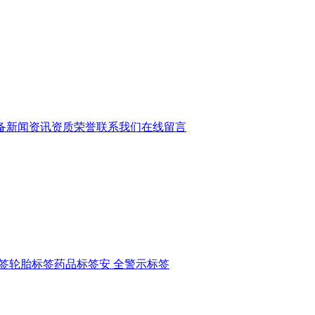
备
新闻资讯
资质荣誉
联系我们
在线留言
签
轮胎标签
药品标签
安 全警示标签