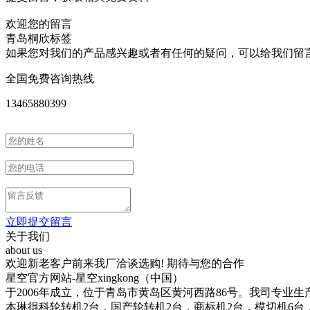
欢迎您的留言
青岛桐欣标签
如果您对我们的产品感兴趣或者有任何的疑问，可以给我们留
全国免费咨询热线
13465880399
立即提交留言
关于我们
about us
欢迎新老客户前来我厂洽谈选购! 期待与您的合作
星空官方网站-星空xingkong（中国）
于2006年成立，位于青岛市黄岛区黄河西路86号。我司专
本琳得科轮转机2台，国产轮转机2台，商标机2台，模切机6台