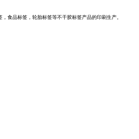
签，食品标签，轮胎标签等不干胶标签产品的印刷生产。