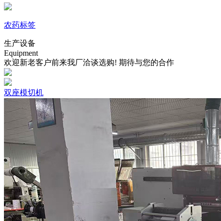
农药标签
生产设备
Equipment
欢迎新老客户前来我厂洽谈选购! 期待与您的合作
双座模切机