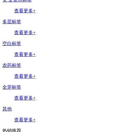
查看更多+
多层标签
查看更多+
空白标签
查看更多+
农药标签
查看更多+
全穿标签
查看更多+
其他
查看更多+
热销推荐