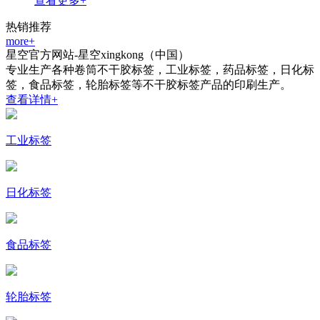
查看更多+
热销推荐
more+
星空官方网站-星空xingkong（中国）
专业生产各种卷筒不干胶标签，工业标签，药品标签，日化标
签，食品标签，轮胎标签等不干胶标签产品的印刷生产。
查看详情+
工业标签
日化标签
食品标签
轮胎标签