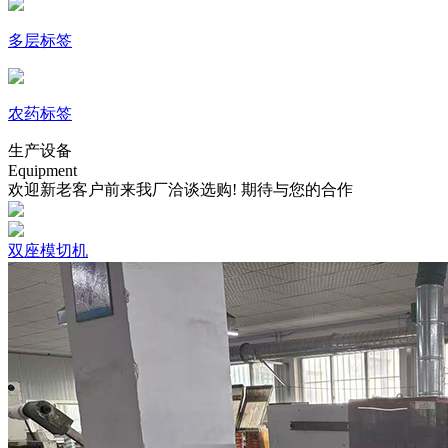
多层标签
农药标签
生产设备
Equipment
欢迎新老客户前来我厂洽谈选购! 期待与您的合作
双座模切机