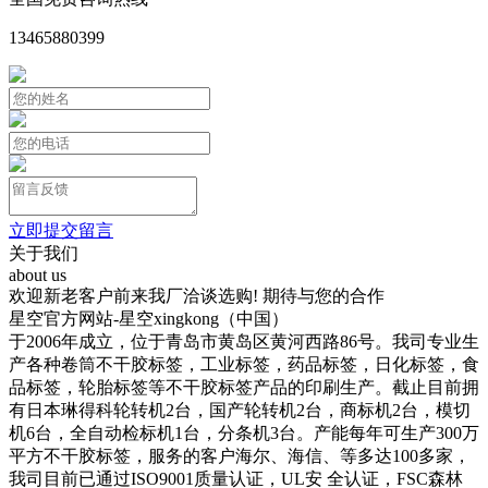
13465880399
立即提交留言
关于我们
about us
欢迎新老客户前来我厂洽谈选购! 期待与您的合作
星空官方网站-星空xingkong（中国）
于2006年成立，位于青岛市黄岛区黄河西路86号。我司专业生
产各种卷筒不干胶标签，工业标签，药品标签，日化标签，食
品标签，轮胎标签等不干胶标签产品的印刷生产。截止目前拥
有日本琳得科轮转机2台，国产轮转机2台，商标机2台，模切
机6台，全自动检标机1台，分条机3台。产能每年可生产300万
平方不干胶标签，服务的客户海尔、海信、等多达100多家，
我司目前已通过ISO9001质量认证，UL安 全认证，FSC森林