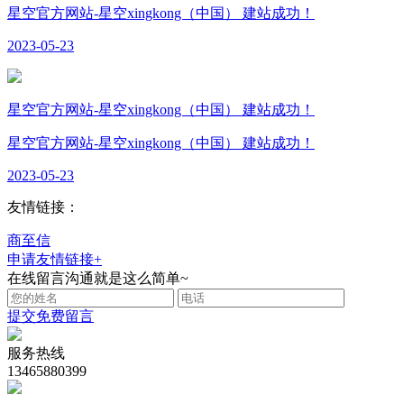
星空官方网站-星空xingkong（中国） 建站成功！
2023-05-23
星空官方网站-星空xingkong（中国） 建站成功！
星空官方网站-星空xingkong（中国） 建站成功！
2023-05-23
友情链接：
商至信
申请友情链接+
在线留言
沟通就是这么简单~
提交免费留言
服务热线
13465880399