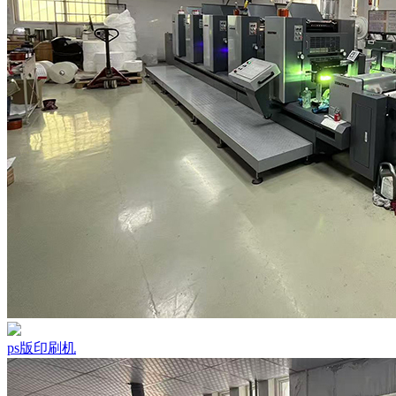
ps版印刷机