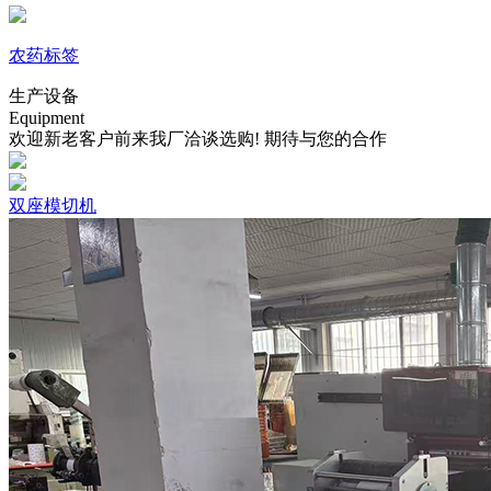
农药标签
生产设备
Equipment
欢迎新老客户前来我厂洽谈选购! 期待与您的合作
双座模切机