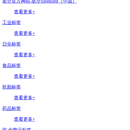
星空官方网站-星空xingkong（中国）
查看更多+
工业标签
查看更多+
日化标签
查看更多+
食品标签
查看更多+
轮胎标签
查看更多+
药品标签
查看更多+
安 全警示标签