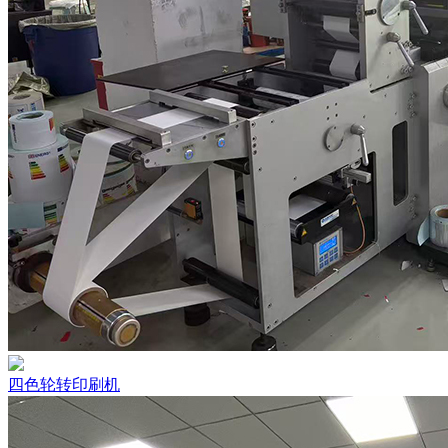
四色轮转印刷机