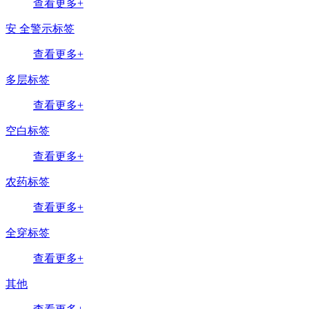
查看更多+
安 全警示标签
查看更多+
多层标签
查看更多+
空白标签
查看更多+
农药标签
查看更多+
全穿标签
查看更多+
其他