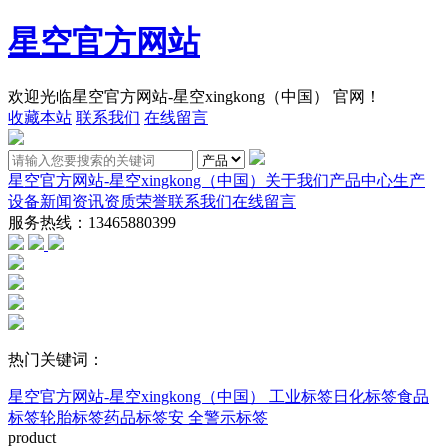
星空官方网站
欢迎光临星空官方网站-星空xingkong（中国） 官网！
收藏本站
联系我们
在线留言
星空官方网站-星空xingkong（中国）
关于我们
产品中心
生产
设备
新闻资讯
资质荣誉
联系我们
在线留言
服务热线：13465880399
热门关键词：
星空官方网站-星空xingkong（中国）
工业标签
日化标签
食品
标签
轮胎标签
药品标签
安 全警示标签
product