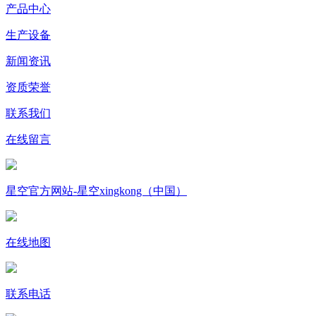
产品中心
生产设备
新闻资讯
资质荣誉
联系我们
在线留言
星空官方网站-星空xingkong（中国）
在线地图
联系电话