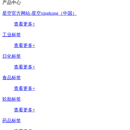
产品中心
星空官方网站-星空xingkong（中国）
查看更多+
工业标签
查看更多+
日化标签
查看更多+
食品标签
查看更多+
轮胎标签
查看更多+
药品标签