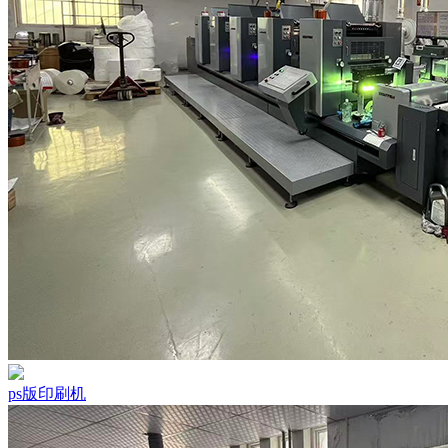
ps版印刷机