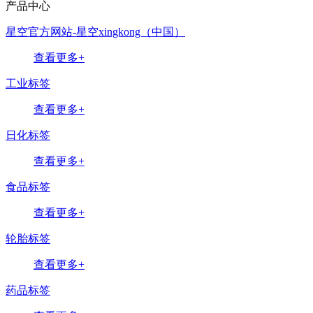
产品中心
星空官方网站-星空xingkong（中国）
查看更多+
工业标签
查看更多+
日化标签
查看更多+
食品标签
查看更多+
轮胎标签
查看更多+
药品标签