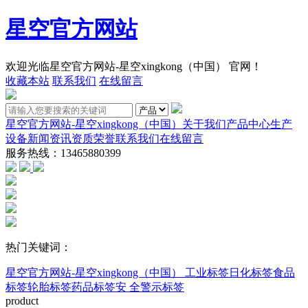
星空官方网站
欢迎光临星空官方网站-星空xingkong（中国） 官网！
收藏本站
联系我们
在线留言
星空官方网站-星空xingkong（中国）
关于我们
产品中心
生产
设备
新闻资讯
资质荣誉
联系我们
在线留言
服务热线：13465880399
热门关键词：
星空官方网站-星空xingkong（中国）
工业标签
日化标签
食品
标签
轮胎标签
药品标签
安 全警示标签
product