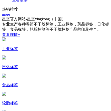
查看更多+
热销推荐
more+
星空官方网站-星空xingkong（中国）
专业生产各种卷筒不干胶标签，工业标签，药品标签，日化标
签，食品标签，轮胎标签等不干胶标签产品的印刷生产。
查看详情+
工业标签
日化标签
食品标签
轮胎标签