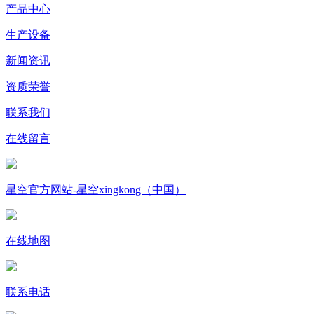
产品中心
生产设备
新闻资讯
资质荣誉
联系我们
在线留言
星空官方网站-星空xingkong（中国）
在线地图
联系电话