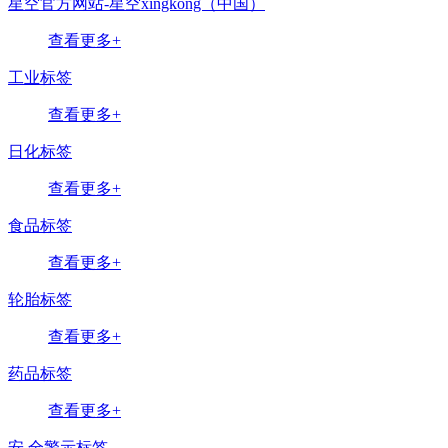
星空官方网站-星空xingkong（中国）
查看更多+
工业标签
查看更多+
日化标签
查看更多+
食品标签
查看更多+
轮胎标签
查看更多+
药品标签
查看更多+
安 全警示标签