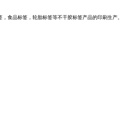
签，食品标签，轮胎标签等不干胶标签产品的印刷生产。