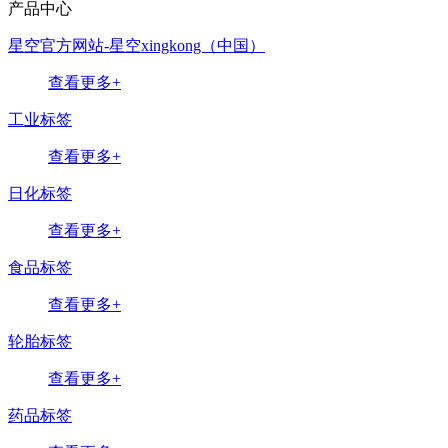
产品中心
星空官方网站-星空xingkong（中国）
查看更多+
工业标签
查看更多+
日化标签
查看更多+
食品标签
查看更多+
轮胎标签
查看更多+
药品标签