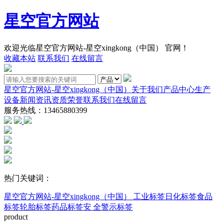
星空官方网站
欢迎光临星空官方网站-星空xingkong（中国） 官网！
收藏本站
联系我们
在线留言
星空官方网站-星空xingkong（中国）
关于我们
产品中心
生产
设备
新闻资讯
资质荣誉
联系我们
在线留言
服务热线：13465880399
热门关键词：
星空官方网站-星空xingkong（中国）
工业标签
日化标签
食品
标签
轮胎标签
药品标签
安 全警示标签
product