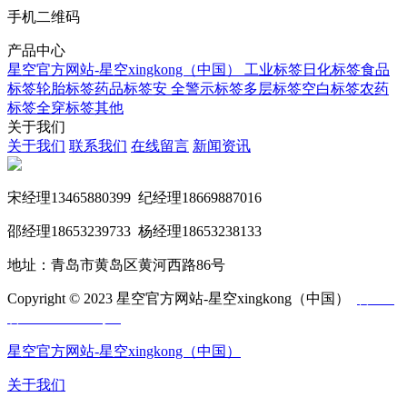
手机二维码
产品中心
星空官方网站-星空xingkong（中国）
工业标签
日化标签
食品
标签
轮胎标签
药品标签
安 全警示标签
多层标签
空白标签
农药
标签
全穿标签
其他
关于我们
关于我们
联系我们
在线留言
新闻资讯
宋经理13465880399 纪经理18669887016
邵经理18653239733 杨经理18653238133
地址：青岛市黄岛区黄河西路86号
Copyright © 2023 星空官方网站-星空xingkong（中国）
鲁ICP
备2023017107号-1
星空官方网站-星空xingkong（中国）
关于我们