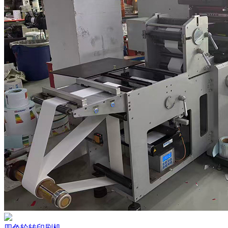
四色轮转印刷机