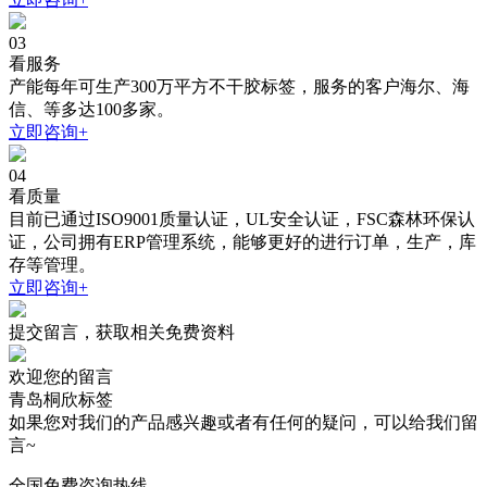
03
看服务
产能每年可生产300万平方不干胶标签，服务的客户海尔、海
信、等多达100多家。
立即咨询+
04
看质量
目前已通过ISO9001质量认证，UL安全认证，FSC森林环保认
证，公司拥有ERP管理系统，能够更好的进行订单，生产，库
存等管理。
立即咨询+
提交留言，获取相关免费资料
欢迎您的留言
青岛桐欣标签
如果您对我们的产品感兴趣或者有任何的疑问，可以给我们留
言~
全国免费咨询热线