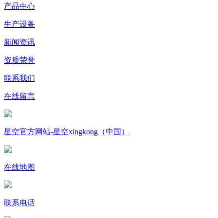
产品中心
生产设备
新闻资讯
资质荣誉
联系我们
在线留言
星空官方网站-星空xingkong（中国）
在线地图
联系电话