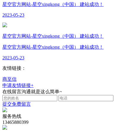
星空官方网站-星空xingkong（中国） 建站成功！
2023-05-23
星空官方网站-星空xingkong（中国） 建站成功！
星空官方网站-星空xingkong（中国） 建站成功！
2023-05-23
友情链接：
商至信
申请友情链接+
在线留言
沟通就是这么简单~
提交免费留言
服务热线
13465880399