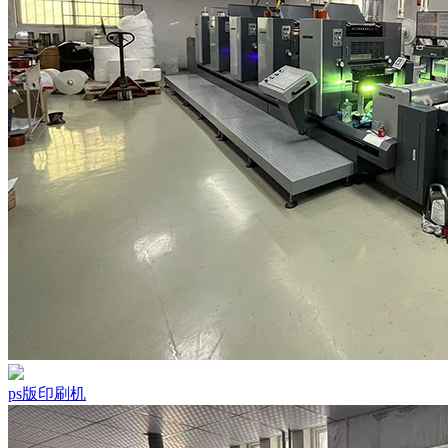
ps版印刷机