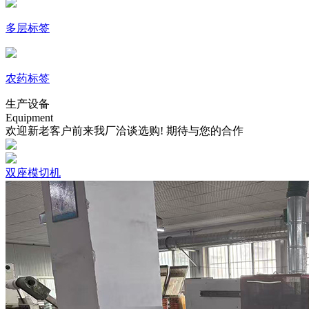
多层标签
农药标签
生产设备
Equipment
欢迎新老客户前来我厂洽谈选购! 期待与您的合作
双座模切机