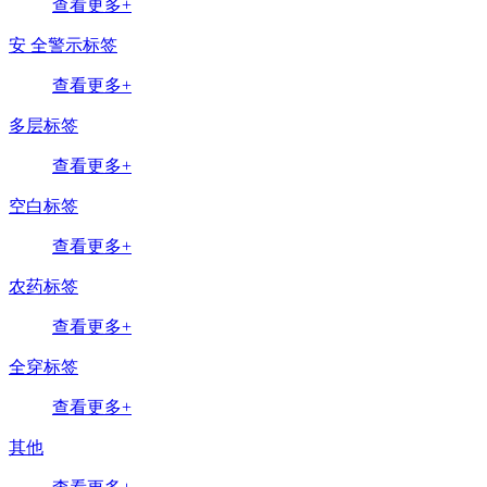
查看更多+
安 全警示标签
查看更多+
多层标签
查看更多+
空白标签
查看更多+
农药标签
查看更多+
全穿标签
查看更多+
其他