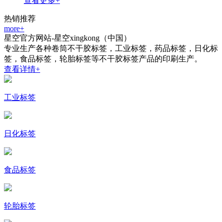
查看更多+
热销推荐
more+
星空官方网站-星空xingkong（中国）
专业生产各种卷筒不干胶标签，工业标签，药品标签，日化标
签，食品标签，轮胎标签等不干胶标签产品的印刷生产。
查看详情+
工业标签
日化标签
食品标签
轮胎标签