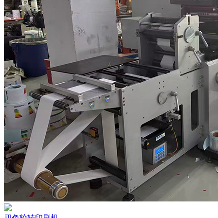
四色轮转印刷机