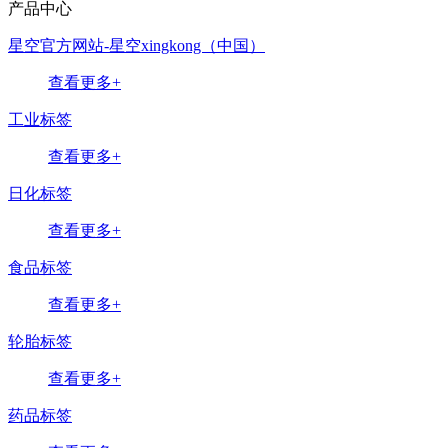
产品中心
星空官方网站-星空xingkong（中国）
查看更多+
工业标签
查看更多+
日化标签
查看更多+
食品标签
查看更多+
轮胎标签
查看更多+
药品标签