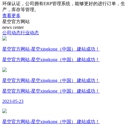
环保认证，公司拥有ERP管理系统，能够更好的进行订单，生
产，库存等管理。
查看更多
星空官方网站
news center
公司动态
行业动态
星空官方网站-星空xingkong（中国） 建站成功！
星空官方网站-星空xingkong（中国） 建站成功！
星空官方网站-星空xingkong（中国） 建站成功！
星空官方网站-星空xingkong（中国） 建站成功！
2023-05-23
星空官方网站-星空xingkong（中国） 建站成功！