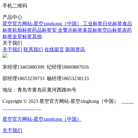
手机二维码
产品中心
星空官方网站-星空xingkong（中国）
工业标签
日化标签
食品
标签
轮胎标签
药品标签
安 全警示标签
多层标签
空白标签
农药
标签
全穿标签
其他
关于我们
关于我们
联系我们
在线留言
新闻资讯
宋经理13465880399 纪经理18669887016
邵经理18653239733 杨经理18653238133
地址：青岛市黄岛区黄河西路86号
Copyright © 2023 星空官方网站-星空xingkong（中国）
鲁ICP
备2023017107号-1
星空官方网站-星空xingkong（中国）
关于我们