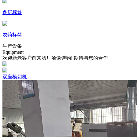
多层标签
农药标签
生产设备
Equipment
欢迎新老客户前来我厂洽谈选购! 期待与您的合作
双座模切机