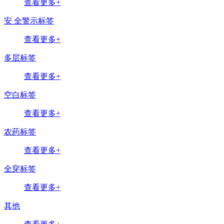
查看更多+
安 全警示标签
查看更多+
多层标签
查看更多+
空白标签
查看更多+
农药标签
查看更多+
全穿标签
查看更多+
其他