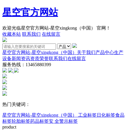
星空官方网站
欢迎光临星空官方网站-星空xingkong（中国） 官网！
收藏本站
联系我们
在线留言
星空官方网站-星空xingkong（中国）
关于我们
产品中心
生产
设备
新闻资讯
资质荣誉
联系我们
在线留言
服务热线：13465880399
热门关键词：
星空官方网站-星空xingkong（中国）
工业标签
日化标签
食品
标签
轮胎标签
药品标签
安 全警示标签
product