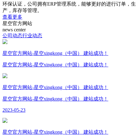
环保认证，公司拥有ERP管理系统，能够更好的进行订单，生
产，库存等管理。
查看更多
星空官方网站
news center
公司动态
行业动态
星空官方网站-星空xingkong（中国） 建站成功！
星空官方网站-星空xingkong（中国） 建站成功！
星空官方网站-星空xingkong（中国） 建站成功！
星空官方网站-星空xingkong（中国） 建站成功！
2023-05-23
星空官方网站-星空xingkong（中国） 建站成功！