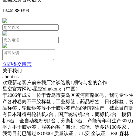
13465880399
立即提交留言
关于我们
about us
欢迎新老客户前来我厂洽谈选购! 期待与您的合作
星空官方网站-星空xingkong（中国）
于2006年成立，位于青岛市黄岛区黄河西路86号。我司专业生
产各种卷筒不干胶标签，工业标签，药品标签，日化标签，食
品标签，轮胎标签等不干胶标签产品的印刷生产。截止目前拥
有日本琳得科轮转机2台，国产轮转机2台，商标机2台，模切
机6台，全自动检标机1台，分条机3台。产能每年可生产300万
平方不干胶标签，服务的客户海尔、海信、等多达100多家，
我司目前已通过ISO9001质量认证，UL安 全认证，FSC森林