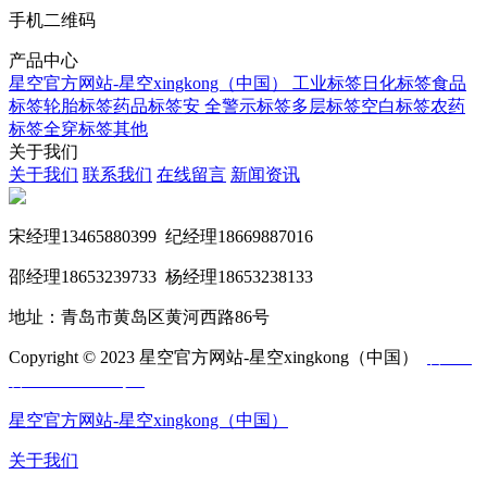
手机二维码
产品中心
星空官方网站-星空xingkong（中国）
工业标签
日化标签
食品
标签
轮胎标签
药品标签
安 全警示标签
多层标签
空白标签
农药
标签
全穿标签
其他
关于我们
关于我们
联系我们
在线留言
新闻资讯
宋经理13465880399 纪经理18669887016
邵经理18653239733 杨经理18653238133
地址：青岛市黄岛区黄河西路86号
Copyright © 2023 星空官方网站-星空xingkong（中国）
鲁ICP
备2023017107号-1
星空官方网站-星空xingkong（中国）
关于我们