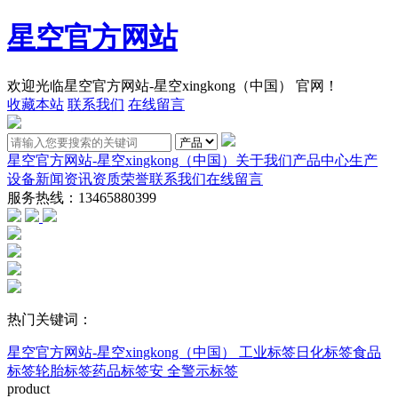
星空官方网站
欢迎光临星空官方网站-星空xingkong（中国） 官网！
收藏本站
联系我们
在线留言
星空官方网站-星空xingkong（中国）
关于我们
产品中心
生产
设备
新闻资讯
资质荣誉
联系我们
在线留言
服务热线：13465880399
热门关键词：
星空官方网站-星空xingkong（中国）
工业标签
日化标签
食品
标签
轮胎标签
药品标签
安 全警示标签
product