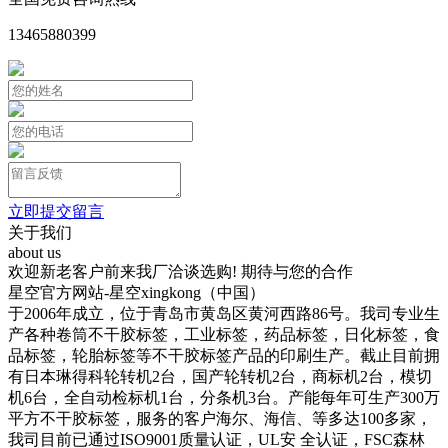
13465880399
立即提交留言
关于我们
about us
欢迎新老客户前来我厂洽谈选购! 期待与您的合作
星空官方网站-星空xingkong（中国）
于2006年成立，位于青岛市黄岛区黄河西路86号。我司专业生
产各种卷筒不干胶标签，工业标签，药品标签，日化标签，食
品标签，轮胎标签等不干胶标签产品的印刷生产。截止目前拥
有日本琳得科轮转机2台，国产轮转机2台，商标机2台，模切
机6台，全自动检标机1台，分条机3台。产能每年可生产300万
平方不干胶标签，服务的客户海尔、海信、等多达100多家，
我司目前已通过ISO9001质量认证，UL安 全认证，FSC森林