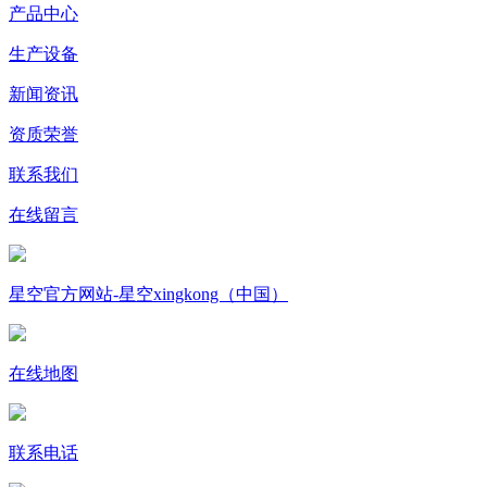
产品中心
生产设备
新闻资讯
资质荣誉
联系我们
在线留言
星空官方网站-星空xingkong（中国）
在线地图
联系电话