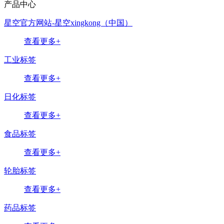
产品中心
星空官方网站-星空xingkong（中国）
查看更多+
工业标签
查看更多+
日化标签
查看更多+
食品标签
查看更多+
轮胎标签
查看更多+
药品标签