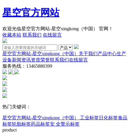
星空官方网站
欢迎光临星空官方网站-星空xingkong（中国） 官网！
收藏本站
联系我们
在线留言
星空官方网站-星空xingkong（中国）
关于我们
产品中心
生产
设备
新闻资讯
资质荣誉
联系我们
在线留言
服务热线：13465880399
热门关键词：
星空官方网站-星空xingkong（中国）
工业标签
日化标签
食品
标签
轮胎标签
药品标签
安 全警示标签
product