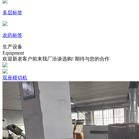
多层标签
农药标签
生产设备
Equipment
欢迎新老客户前来我厂洽谈选购! 期待与您的合作
双座模切机