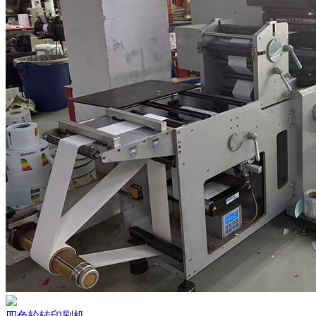
四色轮转印刷机