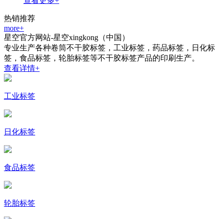
查看更多+
热销推荐
more+
星空官方网站-星空xingkong（中国）
专业生产各种卷筒不干胶标签，工业标签，药品标签，日化标
签，食品标签，轮胎标签等不干胶标签产品的印刷生产。
查看详情+
工业标签
日化标签
食品标签
轮胎标签