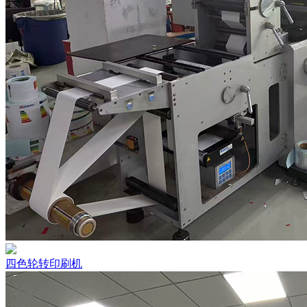
四色轮转印刷机