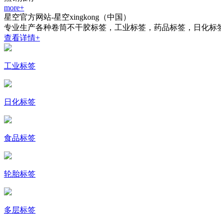
more+
星空官方网站-星空xingkong（中国）
专业生产各种卷筒不干胶标签，工业标签，药品标签，日化标
查看详情+
工业标签
日化标签
食品标签
轮胎标签
多层标签