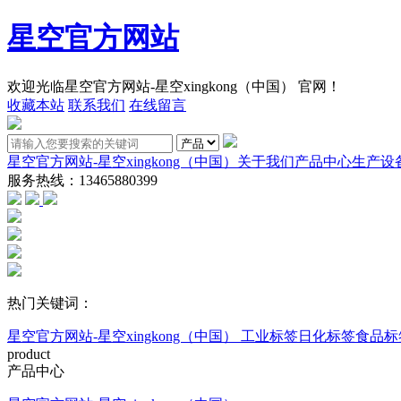
星空官方网站
欢迎光临星空官方网站-星空xingkong（中国） 官网！
收藏本站
联系我们
在线留言
星空官方网站-星空xingkong（中国）
关于我们
产品中心
生产设
服务热线：13465880399
热门关键词：
星空官方网站-星空xingkong（中国）
工业标签
日化标签
食品标
product
产品中心